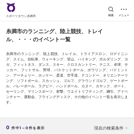
検索
メニュー
スポーツタウン糸満市
糸満市のランニング、陸上競技、トレイ
ル、・・・のイベント一覧
糸満市のランニング、陸上競技、トレイル、トライアスロン、ロゲイニン
グ、スイム、自転車、ウォーキング、登山、ハイキング、ボルダリング、ヨ
ガ、フィットネス、ダンス、スキー、クロスカントリー、テニス、卓球、サ
ッカー、フットサル、野球、バスケットボール、ボウリング、バドミント
ン、アーチェリー、ホッケー、柔道、空手道、テコンドー、オリエンテーリ
ング、ソフトボール、スカッシュ、ゴルフ、グラウンドゴルフ、ゲートボー
ル、バレーボール、ラグビー、ハンドボール、カヌー、カヤック、ボート、
セーリング、マリンスポーツ、射撃、ウエイトリフティング、綱引、アドベ
ンチャー、運動会、フライングディスク、その他のイベント一覧を表示しま
す。
0
現在の検索条件
件中
1～0
件を表示